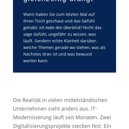
Wann haben Sie zum letzten Mal auf
Ihren Tisch geschaut und das Gefühl
gehabt:
Ich habe den Überblick?
Nicht das
vage Gefühl, ungefähr zu wissen, was
läuft. Sondern echte Klarheit darüber,
welche Themen gerade wo stehen, was als
Nächstes dran ist und was bewusst
warten kann.
Die Realität in vielen mittelständischen
Unternehmen sieht anders aus. IT-
Modernisierung läuft seit Monaten. Zwei
Digitalisierungsprojekte stecken fest. Ein